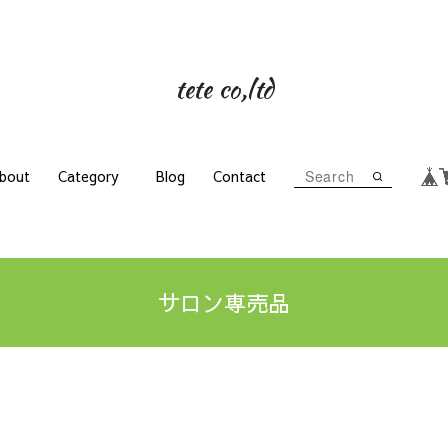
tete co,ltd
bout
Category
Blog
Contact
サロン専売品