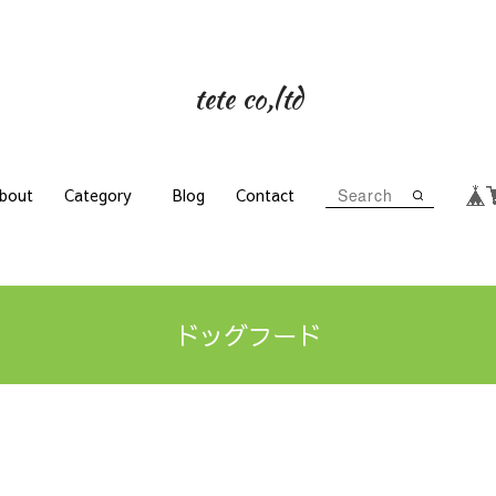
tete co,ltd
bout
Category
Blog
Contact
ドッグフード