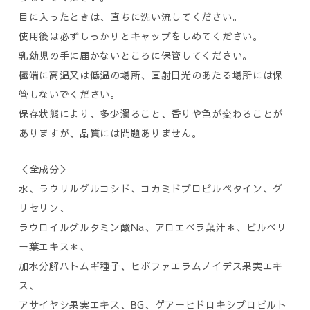
目に入ったときは、直ちに洗い流してください。
使用後は必ずしっかりとキャップをしめてください。
乳幼児の手に届かないところに保管してください。
極端に高温又は低温の場所、直射日光のあたる場所には保
管しないでください。
保存状態により、多少濁ること、香りや色が変わることが
ありますが、品質には問題ありません。
＜全成分＞
水、ラウリルグルコシド、コカミドプロピルペタイン、グ
リセリン、
ラウロイルグルタミン酸Na、アロエベラ葉汁＊、ビルベリ
ー葉エキス＊、
加水分解ハトムギ種子、ヒポファエラムノイデス果実エキ
ス、
アサイヤシ果実エキス、BG、ゲアーヒドロキシプロビルト