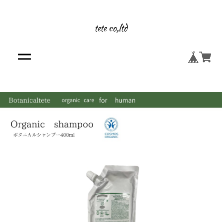
tete co,ltd