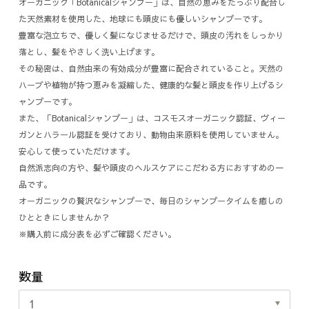
オーガニック「Botanicalシャンプー」は、自然の恵みをたっぷり配合し
た天然素材を使用した、地球にも頭皮にも優しいシャンプーです。
豊富な泡立ちで、優しく髪になじませるだけで、頭皮の汚れをしっかり
落とし、髪をやさしく洗い上げます。
その秘密は、自然由来の有効成分が豊富に配合されていること。天然の
ハーブや植物が持つ恵みを凝縮した、健康的な髪と頭皮を作り上げるシ
ャンプーです。
また、「Botanicalシャンプー」は、コスモスオーガニック認証、ヴィー
ガンとハラール認証を受けており、動物由来原料を使用していません。
安心して使っていただけます。
自然派志向の方や、髪や頭皮のヘルスケアにこだわる方におすすめの一
品です。
オーガニックの贅沢なシャンプーで、毎日のシャンプータイムを癒しの
ひとときにしませんか？
※購入前に成分表を必ずご確認ください。
数量