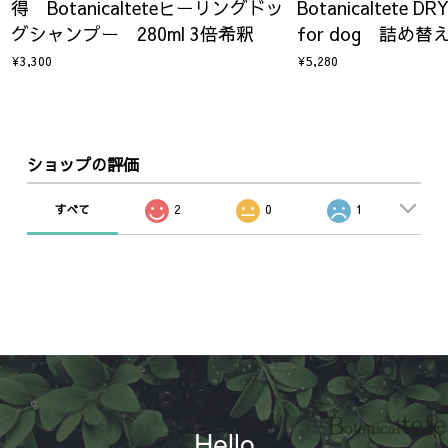
得 Botanicalteteヒーリングドッ
Botanicaltete D
グシャンプー 280ml 3倍希釈
for dog 詰め替え
¥3,300
¥5,280
ショップの評価
すべて
2
0
1
Hello