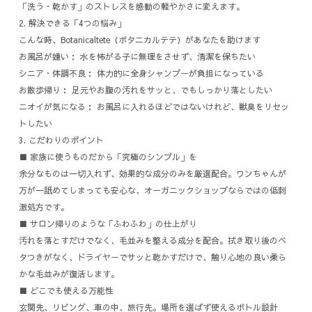
「洗う・乾かす」のストレスを感動の軽やかさに変えます。
​2. 解決できる「4つの悩み」
​こんな時、Botanicaltete（ボタニカルテテ）があなたを助けます
​お風呂が嫌い： 水を怖がる子に無理をさせず、清潔を保ちたい
​シニア・体調不良： 体力的に全身シャンプーが負担になっている
​お散歩帰り： 足元やお腹の汚れをサッと、でもしっかり落としたい
​ニオイが気になる： お風呂に入れるほどではないけれど、獣臭をリセッ
トしたい
​3. こだわりのポイント
​■ 家族に使うものだから「究極のシンプル」を
余分なものは一切入れず、効果的な成分のみを厳選配合。ワンちゃんが
万が一舐めてしまっても安心な、オーガニックショップならではの低刺
激処方です。
​■ サロン帰りのような「ふわふわ」の仕上がり
汚れを落とすだけでなく、毛並みを整える成分を配合。拭き取り後のベ
タつきがなく、ドライヤーでサッと乾かすだけで、触り心地の良い柔ら
かな毛並みが復活します。
​■ どこでも使える万能性
玄関先、リビング、車の中、旅行先。場所を選ばず使えるボトル設計